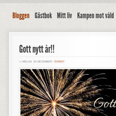
Bloggen
Gästbok
Mitt liv
Kampen mot våld
Gott nytt år!!
av
,
i
NIKLAS
30 DECEMBER
ÖVRIGT