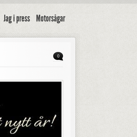
Jag i press
Motorsågar
0