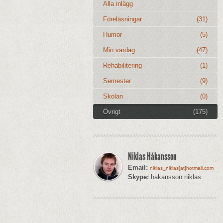
Alla inlägg
Föreläsningar
(31)
Humor
(5)
Min vardag
(47)
Rehabilitering
(1)
Semester
(9)
Skolan
(0)
Övrigt
(175)
Niklas Håkansson
Email:
niklas_niklas[at]hotmail.com
Skype:
hakansson.niklas