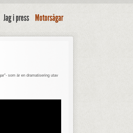
Jag i press
Motorsågar
gar"- som är en dramatisering utav