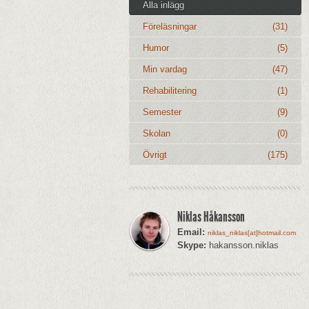
Alla inlägg
Föreläsningar
(31)
Humor
(5)
Min vardag
(47)
Rehabilitering
(1)
Semester
(9)
Skolan
(0)
Övrigt
(175)
Niklas Håkansson
Email:
niklas_niklas[at]hotmail.com
Skype:
hakansson.niklas