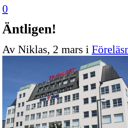
0
Äntligen!
Av
Niklas
,
2 mars
i
Föreläs